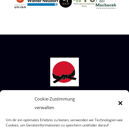
STECKBRIEF SHIAI-DO
Cookie-Zustimmung
verwalten
Wir sind ein Judoverein für alle Altersklassen
von 4 bis 99 Jahre.
Um dir ein optimales Erlebnis zu bieten, verwenden wir Technologien wie
Wo? Eumigweg 1/3, 2351 Wiener Neudorf
Cookies, um Geräteinformationen zu speichern und/oder darauf