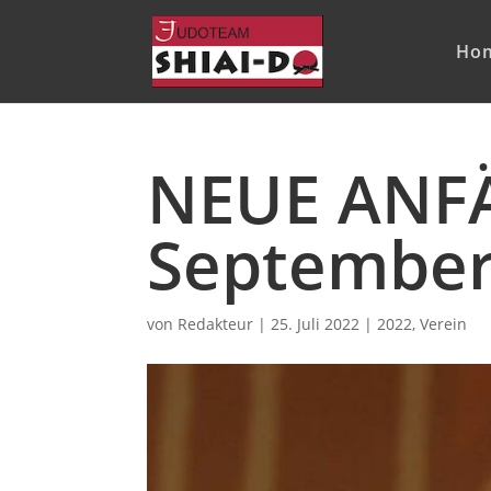
Ho
NEUE ANF
Septembe
von
Redakteur
|
25. Juli 2022
|
2022
,
Verein