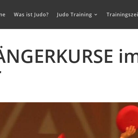
me
Was ist Judo?
Judo Training
Trainingsze
ÄNGERKURSE i
r