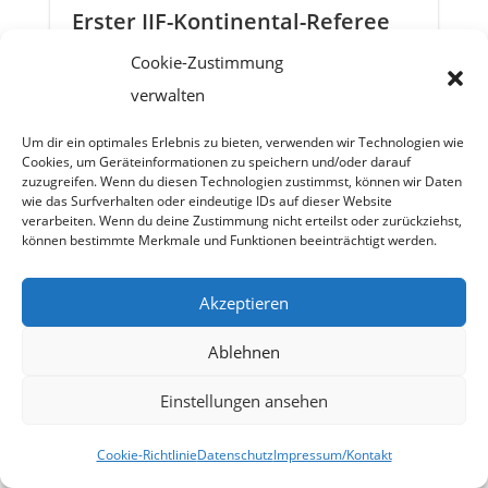
Erster IJF-Kontinental-Referee
bei Shiai-Do
Cookie-Zustimmung
Letztes Wochenende war Christina
verwalten
Soksevic in Graz beim Junioren
Um dir ein optimales Erlebnis zu bieten, verwenden wir Technologien wie
Europacup unter 396 Judoka aus 29
Cookies, um Geräteinformationen zu speichern und/oder darauf
zuzugreifen. Wenn du diesen Technologien zustimmst, können wir Daten
Nationen am Start. Trainingskollege
wie das Surfverhalten oder eindeutige IDs auf dieser Website
Andreas Prokop musste
verarbeiten. Wenn du deine Zustimmung nicht erteilst oder zurückziehst,
können bestimmte Merkmale und Funktionen beeinträchtigt werden.
krankheitsbedingt leider absagen.
Kiki konnte gegen ihrer türkischen
Akzeptieren
Kontrahentin zwar einen starken
Kampf...
Ablehnen
Einstellungen ansehen
6. Juni 2024

Cookie-Richtlinie
Datenschutz
Impressum/Kontakt