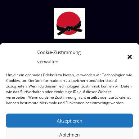
Cookie-Zustimmung
STECKBRIEF SHIAI-DO
verwalten
Wir sind ein Judoverein für alle Altersklassen
von 4 bis 99 Jahre.
Um dir ein optimales Erlebnis zu bieten, verwenden wir Technologien wie
Wo? Eumigweg 1/3, 2351 Wiener Neudorf
Cookies, um Geräteinformationen zu speichern und/oder darauf
zuzugreifen. Wenn du diesen Technologien zustimmst, können wir Daten
wie das Surfverhalten oder eindeutige IDs auf dieser Website
verarbeiten. Wenn du deine Zustimmung nicht erteilst oder zurückziehst,
können bestimmte Merkmale und Funktionen beeinträchtigt werden.
© 2026 Judoteam SHIAI-DO
Akzeptieren
Ablehnen