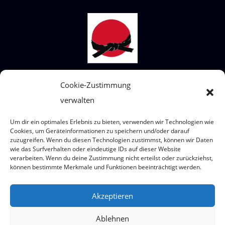
STECKBRIEF SHIAI-DO
Cookie-Zustimmung
verwalten
Wir sind ein Judoverein für alle Altersklassen
von 4 bis 99 Jahre.
Um dir ein optimales Erlebnis zu bieten, verwenden wir Technologien wie
Wo? Eumigweg 1/3, 2351 Wiener Neudorf
Cookies, um Geräteinformationen zu speichern und/oder darauf
zuzugreifen. Wenn du diesen Technologien zustimmst, können wir Daten
wie das Surfverhalten oder eindeutige IDs auf dieser Website
verarbeiten. Wenn du deine Zustimmung nicht erteilst oder zurückziehst,
können bestimmte Merkmale und Funktionen beeinträchtigt werden.
© 2026 Judoteam SHIAI-DO
Akzeptieren
Ablehnen