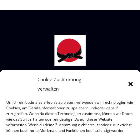
STECKBRIEF SHIAI-DO
Cookie-Zustimmung
verwalten
Wir sind ein Judoverein für alle Altersklassen
von 4 bis 99 Jahre.
Um dir ein optimales Erlebnis zu bieten, verwenden wir Technologien wie
Wo? Eumigweg 1/3, 2351 Wiener Neudorf
Cookies, um Geräteinformationen zu speichern und/oder darauf
zuzugreifen. Wenn du diesen Technologien zustimmst, können wir Daten
wie das Surfverhalten oder eindeutige IDs auf dieser Website
verarbeiten. Wenn du deine Zustimmung nicht erteilst oder zurückziehst,
können bestimmte Merkmale und Funktionen beeinträchtigt werden.