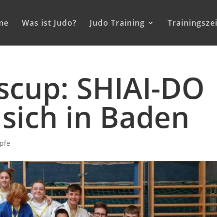
me
Was ist Judo?
Judo Training
Trainingsze
cup: SHIAI-DO
sich in Baden
pfe