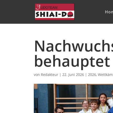
Ho
Nachwuchs
behauptet 
von
Redakteur
|
22. Juni 2026
|
2026
,
Wettkäm