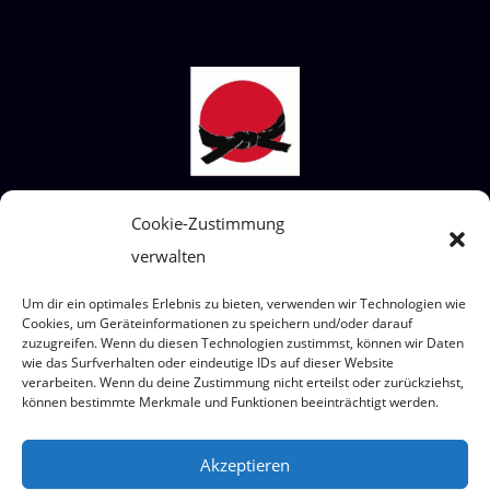
STECKBRIEF SHIAI-DO
Cookie-Zustimmung
verwalten
Wir sind ein Judoverein für alle Altersklassen
von 4 bis 99 Jahre.
Um dir ein optimales Erlebnis zu bieten, verwenden wir Technologien wie
Wo? Eumigweg 1/3, 2351 Wiener Neudorf
Cookies, um Geräteinformationen zu speichern und/oder darauf
zuzugreifen. Wenn du diesen Technologien zustimmst, können wir Daten
wie das Surfverhalten oder eindeutige IDs auf dieser Website
verarbeiten. Wenn du deine Zustimmung nicht erteilst oder zurückziehst,
können bestimmte Merkmale und Funktionen beeinträchtigt werden.
© 2026 Judoteam SHIAI-DO
Akzeptieren