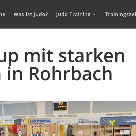
me
Was ist Judo?
Judo Training
Trainingsze
up mit starken
 in Rohrbach