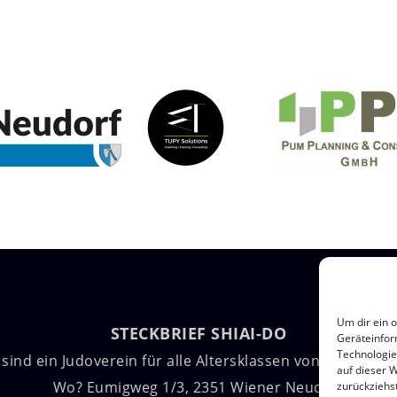
Um dir ein 
STECKBRIEF SHIAI-DO
Geräteinfor
Technologie
 sind ein Judoverein für alle Altersklassen von 4 bis 99 Ja
auf dieser 
Wo? Eumigweg 1/3, 2351 Wiener Neudorf
zurückziehs