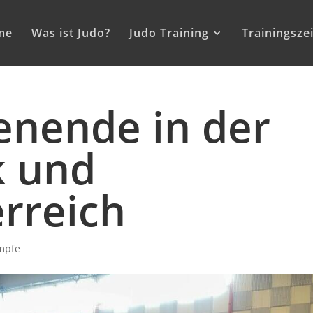
me
Was ist Judo?
Judo Training
Trainingsze
enende in der
k und
rreich
mpfe