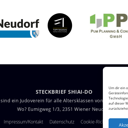
Um dir ein 
STECKBRIEF SHIAI-DO
Geräteinfor
Technologie
 sind ein Judoverein für alle Altersklassen von 4 bis 99 Ja
auf dieser 
Wo? Eumigweg 1/3, 2351 Wiener Neudorf
zurückziehs
Impressum/Kontakt
Datenschutz
Cookie-Richtlinie (EU)
Akze