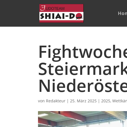
Ho
Fightwoch
Steiermar
Niederöste
von
Redakteur
|
25. März 2025
|
2025
,
Wettkä