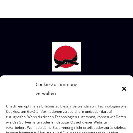
Cookie-Zustimmung
STECKBRIEF SHIAI-DO
verwalten
Wir sind ein Judoverein für alle Altersklassen
von 4 bis 99 Jahre.
Um dir ein optimales Erlebnis zu bieten, verwenden wir Technologien wie
Wo? Eumigweg 1/3, 2351 Wiener Neudorf
Cookies, um Geräteinformationen zu speichern und/oder darauf
zuzugreifen. Wenn du diesen Technologien zustimmst, können wir Daten
wie das Surfverhalten oder eindeutige IDs auf dieser Website
verarbeiten. Wenn du deine Zustimmung nicht erteilst oder zurückziehst,
können bestimmte Merkmale und Funktionen beeinträchtigt werden.