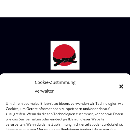
STECKBRIEF SHIAI-DO
Cookie-Zustimmung
verwalten
Wir sind ein Judoverein für alle Altersklassen
von 4 bis 99 Jahre.
Um dir ein optimales Erlebnis zu bieten, verwenden wir Technologien wie
Wo? Eumigweg 1/3, 2351 Wiener Neudorf
Cookies, um Geräteinformationen zu speichern und/oder darauf
zuzugreifen. Wenn du diesen Technologien zustimmst, können wir Daten
wie das Surfverhalten oder eindeutige IDs auf dieser Website
verarbeiten. Wenn du deine Zustimmung nicht erteilst oder zurückziehst,
können bestimmte Merkmale und Funktionen beeinträchtigt werden.