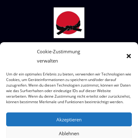
Cookie-Zustimmung
STECKBRIEF SHIAI-DO
verwalten
Wir sind ein Judoverein für alle Altersklassen
von 4 bis 99 Jahre.
Um dir ein optimales Erlebnis zu bieten, verwenden wir Technologien wie
Wo? Eumigweg 1/3, 2351 Wiener Neudorf
Cookies, um Geräteinformationen zu speichern und/oder darauf
zuzugreifen. Wenn du diesen Technologien zustimmst, können wir Daten
wie das Surfverhalten oder eindeutige IDs auf dieser Website
verarbeiten. Wenn du deine Zustimmung nicht erteilst oder zurückziehst,
können bestimmte Merkmale und Funktionen beeinträchtigt werden.
© 2026 Judoteam SHIAI-DO
Akzeptieren
Ablehnen