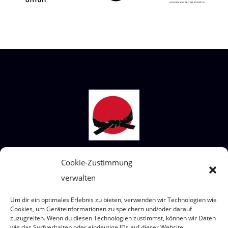
STECKBRIEF SHIAI-DO
Cookie-Zustimmung
verwalten
Wir sind ein Judoverein für alle Altersklassen
von 4 bis 99 Jahre.
Um dir ein optimales Erlebnis zu bieten, verwenden wir Technologien wie
Wo? Eumigweg 1/3, 2351 Wiener Neudorf
Cookies, um Geräteinformationen zu speichern und/oder darauf
zuzugreifen. Wenn du diesen Technologien zustimmst, können wir Daten
wie das Surfverhalten oder eindeutige IDs auf dieser Website