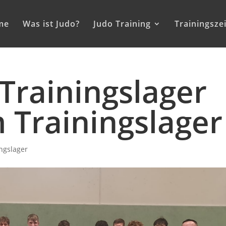
me
Was ist Judo?
Judo Training
Trainingsze
Trainingslager
m Trainingslager
ngslager