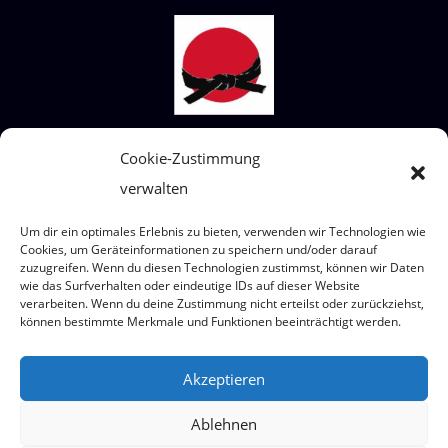
STECKBRIEF SHIAI-DO
Cookie-Zustimmung
verwalten
Wir sind ein Judoverein für alle Altersklassen
von 4 bis 99 Jahre.
Um dir ein optimales Erlebnis zu bieten, verwenden wir Technologien wie
Wo? Eumigweg 1/3, 2351 Wiener Neudorf
Cookies, um Geräteinformationen zu speichern und/oder darauf
zuzugreifen. Wenn du diesen Technologien zustimmst, können wir Daten
wie das Surfverhalten oder eindeutige IDs auf dieser Website
verarbeiten. Wenn du deine Zustimmung nicht erteilst oder zurückziehst,
können bestimmte Merkmale und Funktionen beeinträchtigt werden.
© 2026 Judoteam SHIAI-DO
Akzeptieren
Ablehnen