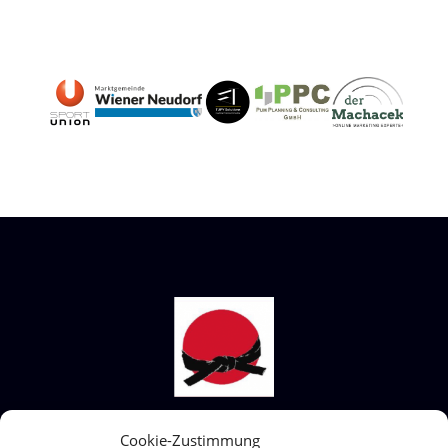
STECKBRIEF SHIAI-DO
Cookie-Zustimmung