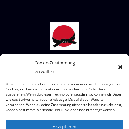
STECKBRIEF SHIAI-DO
Cookie-Zustimmung
verwalten
Wir sind ein Judoverein für alle Altersklassen
von 4 bis 99 Jahre.
Um dir ein optimales Erlebnis zu bieten, verwenden wir Technologien wie
Wo? Eumigweg 1/3, 2351 Wiener Neudorf
Cookies, um Geräteinformationen zu speichern und/oder darauf
zuzugreifen. Wenn du diesen Technologien zustimmst, können wir Daten
wie das Surfverhalten oder eindeutige IDs auf dieser Website
verarbeiten. Wenn du deine Zustimmung nicht erteilst oder zurückziehst,
können bestimmte Merkmale und Funktionen beeinträchtigt werden.
© 2026 Judoteam SHIAI-DO
Akzeptieren