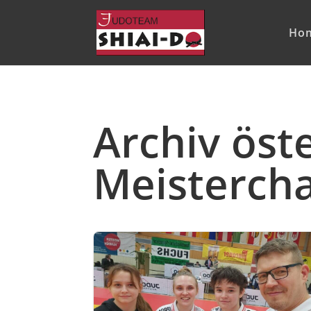
Ho
Archiv öst
Meisterch