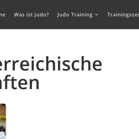
me
Was ist Judo?
Judo Training
Trainingsze
erreichische
aften